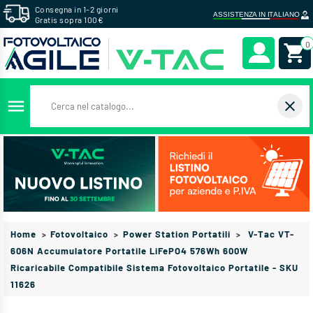
Consegna in 1-2 giorni
Gratis sopra 100€
0
menu
close
Home
Fotovoltaico
Power Station Portatili
V-Tac VT-
606N Accumulatore Portatile LiFePO4 576Wh 600W
Ricaricabile Compatibile Sistema Fotovoltaico Portatile - SKU
11626