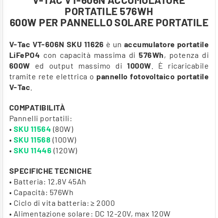
PORTATILE 576WH
600W PER PANNELLO SOLARE PORTATILE
V-Tac VT-606N SKU 11626
è
un
accumulatore portatile
LiFePO4
con capacità massima di
576Wh
, potenza di
600W
ed output massimo di
1000W
. È ricaricabile
tramite rete elettrica o
pannello fotovoltaico portatile
V-Tac
.
COMPATIBILITÀ
Pannelli portatili:
•
SKU 11564
(80W)
•
SKU 11568
(100W)
•
SKU 11446
(120W)
SPECIFICHE TECNICHE
• Batteria: 12,8V 45Ah
• Capacità: 576Wh
• Ciclo di vita batteria: ≥ 2000
• Alimentazione solare: DC 12-20V, max 120W