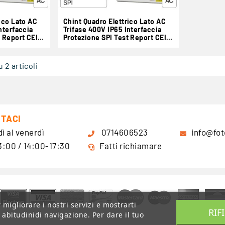
ico Lato AC
Chint Quadro Elettrico Lato AC
nterfaccia
Trifase 400V IP65 Interfaccia
t Report CEI
Protezione SPI Test Report CEI
0-21 CEI 0-16 Mod.
U
CHTACT40300A02IU
u 2 articoli
TACI
ì al venerdì
0714606523
info@fot
:00 / 14:00-17:30
Fatti richiamare
 migliorare i nostri servizi e mostrarti
RIF
 abitudinidi navigazione. Per dare il tuo