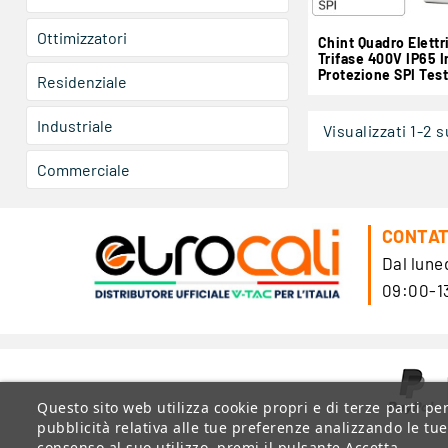
Ottimizzatori
Chint Quadro Elettr
Trifase 400V IP65 I
Protezione SPI Tes
Residenziale
0-21 CEI 0-16 Mod.
CHTACT63300A02I
Industriale
Visualizzati 1-2 s
Commerciale
CONTAT
Dal luned
09:00-13
Questo sito web utilizza cookie propri e di terze parti per
pubblicità relativa alle tue preferenze analizzando le tue
consenso al suo utilizzo, premi il pulsante Accetta.