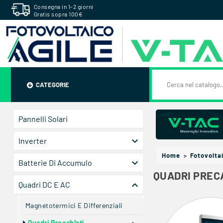
Consegna in 1-2 giorni
Gratis sopra 100€
CATEGORIE
Pannelli Solari

Inverter
Home
Fotovolta

Batterie Di Accumulo
QUADRI PREC

Quadri DC E AC
Magnetotermici E Differenziali
Quadri Precablati