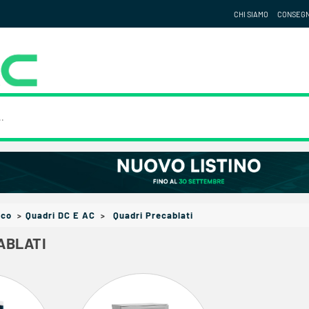
CHI SIAMO
CONSEG
ico
Quadri DC E AC
Quadri Precablati
ABLATI