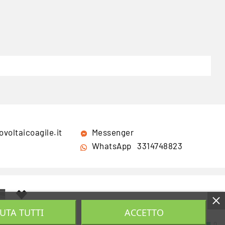
ovoltaicoagile.it
Messenger
WhatsApp
3314748823
IUTA TUTTI
ACCETTO
0