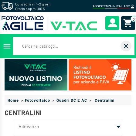
Consegna in 1-2 giorni
Gratis sopra 100€
0
menu
close
Home
Fotovoltaico
Quadri DC E AC
Centralini
CENTRALINI

Rilevanza