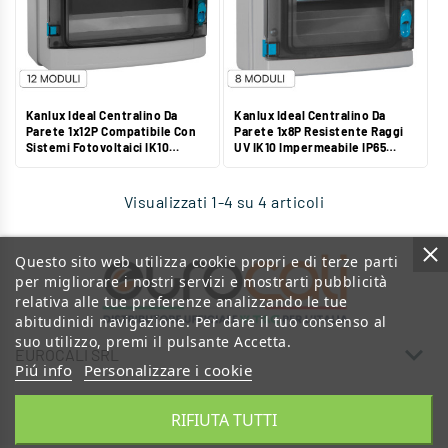
Kanlux Ideal Centralino Da
Kanlux Ideal Centralino Da
Parete 1x12P Compatibile Con
Parete 1x8P Resistente Raggi
Sistemi Fotovoltaici IK10
UV IK10 Impermeabile IP65
Colore Grigio - Mod. 38452
Colore Grigio - Mod. 38451
Visualizzati 1-4 su 4 articoli
Questo sito web utilizza cookie propri e di terze parti
per migliorare i nostri servizi e mostrarti pubblicità
relativa alle tue preferenze analizzando le tue
abitudinidi navigazione. Per dare il tuo consenso al
suo utilizzo, premi il pulsante Accetta.

EUROCALI SRL
Piú info
Personalizzare i cookie

CONTATTACI
RIFIUTA TUTTI