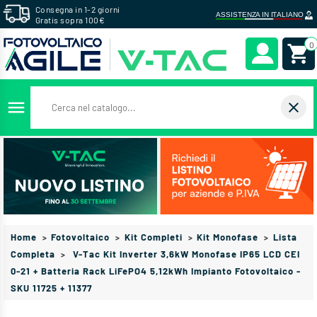
Consegna in 1-2 giorni
Gratis sopra 100€
0
menu
close
Home
Fotovoltaico
Kit Completi
Kit Monofase
Lista
Completa
V-Tac Kit Inverter 3,6kW Monofase IP65 LCD CEI
0-21 + Batteria Rack LiFePO4 5,12kWh Impianto Fotovoltaico -
SKU 11725 + 11377