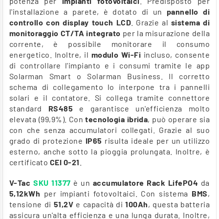
potenza per
impianti fotovoltaici
. Predisposto per
l'installazione a parete, è dotato di un
pannello di
controllo con display touch LCD
. Grazie al
sistema di
monitoraggio CT/TA integrato
per la misurazione della
corrente, è possibile monitorare il consumo
energetico. Inoltre, il
modulo Wi-Fi
incluso, consente
di controllare l'impianto e i consumi tramite le app
Solarman Smart o Solarman Business. Il corretto
schema di collegamento lo interpone tra i pannelli
solari e il contatore. Si collega tramite connettore
standard
RS485
e garantisce un'efficienza molto
elevata (99,9%). Con
tecnologia ibrida
, può operare sia
con che senza accumulatori collegati. Grazie al suo
grado di protezione
IP65
risulta ideale per un utilizzo
esterno, anche sotto la pioggia prolungata. Inoltre, è
certificato
CEI 0-21
.
V-Tac
SKU 11377
è un
accumulatore Rack LifePO4
da
5,12kWh
per impianti fotovoltaici. Con sistema
BMS
,
tensione di
51,2V
e capacità di
100Ah
, questa batteria
assicura un'alta efficienza e una lunga durata. Inoltre,