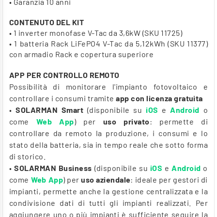
• Garanzia
10 anni
CONTENUTO DEL KIT
• 1 inverter monofase V-Tac da 3,6kW (SKU 11725)
• 1 batteria Rack LiFePO4 V-Tac da 5,12kWh (SKU 11377)
con armadio Rack e copertura superiore
APP PER CONTROLLO REMOTO
Possibilità di monitorare l'impianto fotovoltaico e
controllare i consumi tramite
app con licenza gratuita
•
SOLARMAN Smart
(disponibile su
iOS
e
Android
o
come
Web App
) per
uso privato
: permette di
controllare da remoto la produzione, i consumi e lo
stato della batteria, sia in tempo reale che sotto forma
di storico.
•
SOLARMAN Business
(disponibile su
iOS
e
Android
o
come
Web App
) per
uso aziendale
: ideale per gestori di
impianti, permette anche la gestione centralizzata e la
condivisione dati di tutti gli impianti realizzati. Per
aggiungere uno o più impianti è sufficiente seguire la