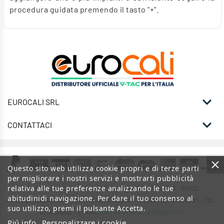
procedura guidata premendo il tasto "+".

EUROCALI SRL

CONTATTACI
Questo sito web utilizza cookie propri e di terze parti
per migliorare i nostri servizi e mostrarti pubblicità
relativa alle tue preferenze analizzando le tue
© 2026 - EUROCALI SRL - VIA MAESTRI DEL LAVORO, 8 - 60022
abitudinidi navigazione. Per dare il tuo consenso al
CASTELFIDARDO (AN) - PARTITA IVA E CODICE FISCALE: 02425320427 - TEL:
suo utilizzo, premi il pulsante Accetta.
0714606523 - E-MAIL
INFO@FOTOVOLTAICOAGILE.IT
Piú info
Personalizzare i cookie