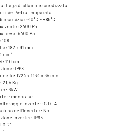
po: Lega di alluminio anodizzato
erficie: Vetro temperato
i esercizio: -40°C ~ +85°C
ax vento: 2400 Pa
ax neve: 5400 Pa
: 108
lle: 182 x 91 mm
 4 mm²
i: 110 cm
ezione: IP68
nnello: 1724 x 1134 x 35 mm
: 21,5 Kg
ter: 6kW
erter: monofase
nitoraggio inverter: CT/TA
ncluso nell'inverter: No
ezione inverter: IP65
I 0-21