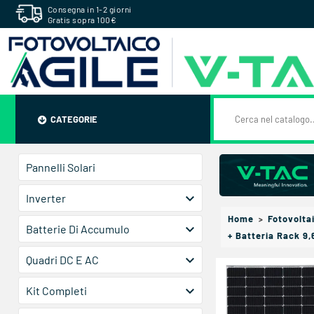
Consegna in 1-2 giorni
Gratis sopra 100€
CATEGORIE
Pannelli Solari

Inverter
Home
Fotovolta

Batterie Di Accumulo
+ Batteria Rack 9,

Quadri DC E AC

Kit Completi