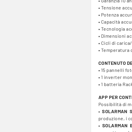
• Garanzia 10 an
• Tensione acc
• Potenza accu
• Capacità acc
• Tecnologia a
• Dimensioni a
• Cicli di cari
• Temperatura d
CONTENUTO DE
• 15 pannelli fo
• 1 inverter mo
• 1 batteria Ra
APP PER CONT
Possibilità di 
•
SOLARMAN S
produzione, i c
•
SOLARMAN B