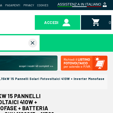
NA
PAGAMENTI
PRIVACY
COOKIES
ACCEDI
0,
close
,15kW 15 Pannelli Solari Fotovoltaici 410W + Inverter Monofase
5KW 15 PANNELLI
LTAICI 410W +
OFASE + BATTERIA