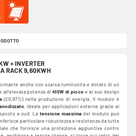
RODOTTO
5KW + INVERTER
IA RACK 9,60KWH
ormante anche con scarsa luminosità e dotato di un
e all'elevata potenza di
410W di picco
e al suo design
a
(20,97%) nella produzione di energia. Il modulo è
 anodizzato
. Ideale per applicazioni esterne grazie al
esposto a sud. La
tensione massima
del modulo può
onferisce particolare robustezza e resistenza da tutte
iale che fornisce una protezione aggiuntiva contro
ne, anch'essa a tenuta stagna, si trova sul retro del