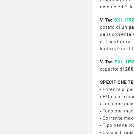
modulo ed è do
V-Tac
SKU 115
dotato di un
pa
della corrente 
e il contatore.
Inoltre, è certi
V-Tac
SKU 115
capacità di
200
SPECIFICHE T
• Potenza di pi
• Efficienza m
• Tensione max 
• Tensione max
• Corrente max 
• Tipo pannello
• Classe di reaz