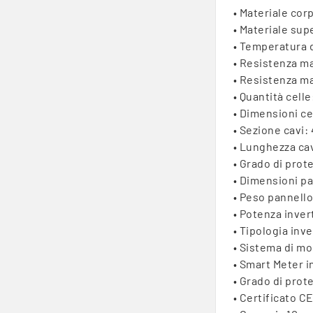
• Materiale cor
• Materiale sup
• Temperatura d
• Resistenza m
• Resistenza m
• Quantità celle
• Dimensioni ce
• Sezione cavi:
• Lunghezza cav
• Grado di prot
• Dimensioni pa
• Peso pannello
• Potenza inver
• Tipologia inv
• Sistema di mo
• Smart Meter i
• Grado di prot
• Certificato CE