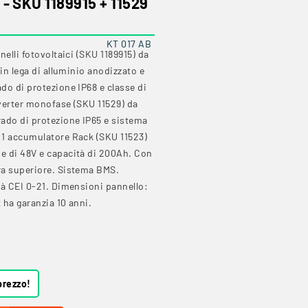
 SKU 1189915 + 11529
KT 017 AB
nelli fotovoltaici (SKU 1189915) da
 in lega di alluminio anodizzato e
do di protezione IP68 e classe di
nverter monofase (SKU 11529) da
ado di protezione IP65 e sistema
 1 accumulatore Rack (SKU 11523)
e di 48V e capacità di 200Ah. Con
ra superiore. Sistema BMS.
tà CEI 0-21. Dimensioni pannello:
t ha garanzia 10 anni.
prezzo!