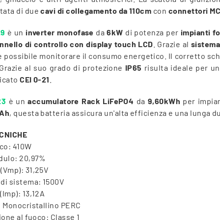
tata di due
cavi di collegamento da 110cm
con
connettori M
29
è un
inverter monofase
da
6kW
di potenza per
impianti fo
nnello di controllo con display touch LCD
. Grazie al
sistema
è possibile monitorare il consumo energetico. Il corretto sch
 Grazie al suo grado di protezione
IP65
risulta ideale per un
ficato
CEI 0-21
.
23
è un
accumulatore Rack LiFePO4
da
9,60kWh
per impian
Ah
, questa batteria assicura un'alta efficienza e una lunga du
ECNICHE
cco: 410W
odulo: 20,97%
(Vmp): 31,25V
 di sistema: 1500V
(Imp): 13,12A
: Monocristallino PERC
ione al fuoco: Classe 1