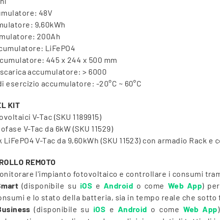
ni
umulatore: 48V
mulatore: 9,60kWh
umulatore: 200Ah
ccumulatore: LiFePO4
ccumulatore: 445 x 244 x 500 mm
ca/scarica accumulatore: > 6000
i esercizio accumulatore: -20°C ~ 60°C
L KIT
tovoltaici V-Tac (SKU 1189915)
nofase V-Tac da 6kW (SKU 11529)
ck LiFePO4 V-Tac da 9,60kWh (SKU 11523) con armadio Rack e 
ROLLO REMOTO
monitorare l'impianto fotovoltaico e controllare i consumi tra
mart
(disponibile su
iOS
e
Android
o come
Web App
) pe
onsumi e lo stato della batteria, sia in tempo reale che sotto 
usiness
(disponibile su
iOS
e
Android
o come
Web App