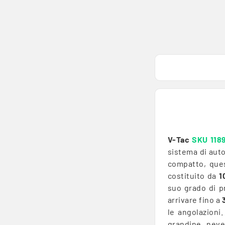
V-Tac
SKU 118
sistema di auto
compatto, ques
costituito da
1
suo grado di 
arrivare fino a
le angolazioni.
grandine, neve,