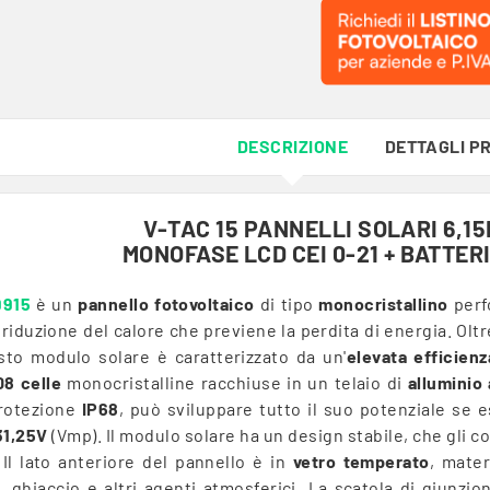
DESCRIZIONE
DETTAGLI P
V-TAC 15 PANNELLI SOLARI 6,1
MONOFASE LCD CEI 0-21 + BATTER
9915
è un
pannello fotovoltaico
di tipo
monocristallino
perf
riduzione del calore che previene la perdita di energia. Oltr
to modulo solare è caratterizzato da un'
elevata efficienz
08 celle
monocristalline racchiuse in un telaio di
alluminio
protezione
IP68
, può sviluppare tutto il suo potenziale se 
31,25V
(Vmp). Il modulo solare ha un design stabile, che gli c
 Il lato anteriore del pannello è in
vetro temperato
, mater
 ghiaccio e altri agenti atmosferici. La scatola di giunzio