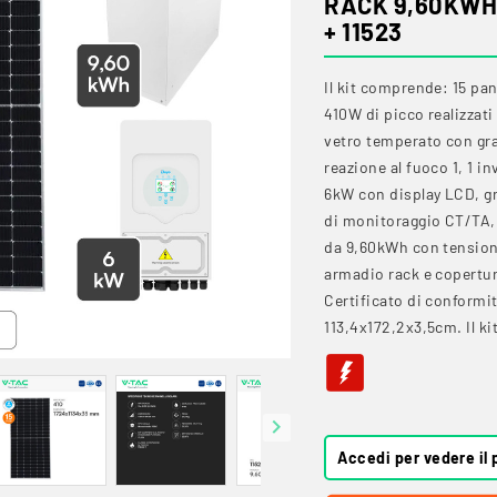
RACK 9,60KWH -
+ 11523
Il kit comprende: 15 pan
410W di picco realizzati
vetro temperato con gra
reazione al fuoco 1, 1 i
6kW con display LCD, gr
di monitoraggio CT/TA,
da 9,60kWh con tension
armadio rack e copertu
Certificato di conformi
113,4x172,2x3,5cm. Il ki

Accedi per vedere il 