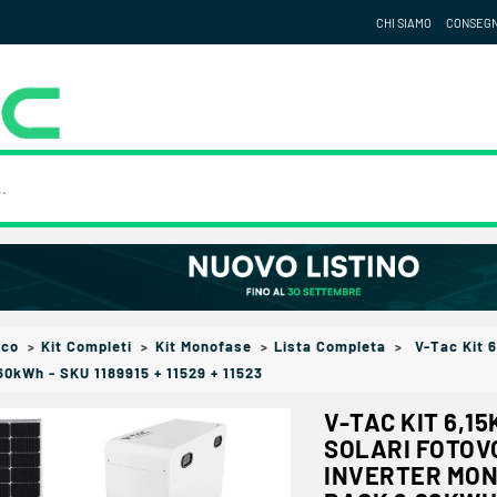
CHI SIAMO
CONSEG
ico
Kit Completi
Kit Monofase
Lista Completa
V-Tac Kit 6
60kWh - SKU 1189915 + 11529 + 11523
V-TAC KIT 6,1
SOLARI FOTOVO
INVERTER MON