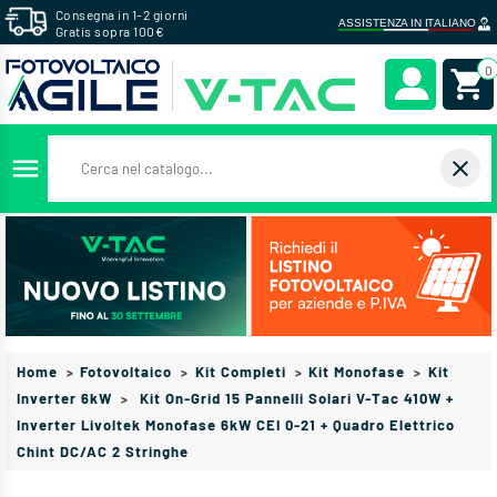
Consegna in 1-2 giorni
Gratis sopra 100€
0
menu
close
Home
Fotovoltaico
Kit Completi
Kit Monofase
Kit
Inverter 6kW
Kit On-Grid 15 Pannelli Solari V-Tac 410W +
Inverter Livoltek Monofase 6kW CEI 0-21 + Quadro Elettrico
Chint DC/AC 2 Stringhe