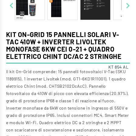


KIT ON-GRID 15 PANNELLI SOLARI V-
TAC 410W + INVERTER LIVOLTEK
MONOFASE 6KW CEI 0-21 + QUADRO
ELETTRICO CHINT DC/AC 2 STRINGHE
KT 854 AL
Il kit On-Grid comprende: 15 pannelli fotovoltaici V-Tac (SKU
1189915), 1 inverter Livoltek (mod. GT1-6KD1R11001), 1 quadro
elettrico Chint (mod. CHTSB2102DcAcC). Pannello
fotovoltaico da 410W di picco con elevata efficienza (20,97%),
grado di protezione IP68 e classe 1 di reazione al fuoco.
Inverter monofase da 6kW con tensione in ingresso di 550V e
grado di protezione IP65. Inclusi connettori MC4, Smart Meter
e modulo Wi-Fi. Quadro elettrico DC a 2 stringhe e 2 MPPT
con scaricatore di sovratensione e sezionatore, isolamento