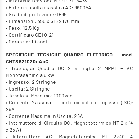
• Intervallo tensione MPPT: 70-545V
• Potenza uscita massima AC: 6600VA
• Grado di protezione: IP65
• Dimensioni: 350 x 315 x 176 mm
• Peso: 12,5 Kg
• Certificato CEI 0-21
• Garanzia: 10 anni
SPECIFICHE TECNICHE QUADRO ELETTRICO - mod.
CHTSB2102DcAcC
• Tipologia: Quadro DC 2 Stringhe 2 MPPT + AC
Monofase fino a 6 kW
• Ingresso: 2 Stringhe
• Uscita: 2 Stringhe
• Tensione Massima: 1000Vdc
• Corrente Massima DC corto circuito in ingresso (ISC):
25A
• Corrente Massima in Uscita: 25A
• Interruttore di Circuito DC: Magnetotermico MT 2 x (4
x 25 A)
• Interruttore AC: Magnetotermico MT 2x40 A