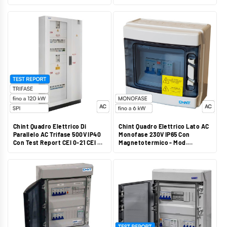
TA Esterni - Mod. DTSU666-H
Test Report CEI 0-21 CEI 0-16 -
Mod. CHTACT63300IU
Chint Quadro Elettrico Di
Chint Quadro Elettrico Lato AC
Parallelo AC Trifase 500V IP40
Monofase 230V IP65 Con
Con Test Report CEI 0-21 CEI 0-
Magnetotermico - Mod.
16 - Mod. CHTACT200A01IU
CHTAC32300