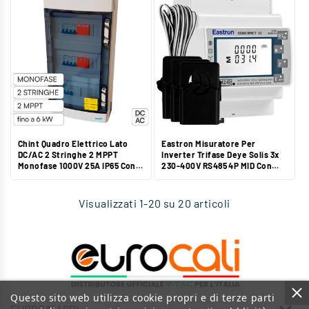
Chint Quadro Elettrico Lato
Eastron Misuratore Per
DC/AC 2 Stringhe 2 MPPT
Inverter Trifase Deye Solis 3x
Monofase 1000V 25A IP65 Con
230-400V RS485 4P MID Con
Magnetotermico - Mod.
Display LCD E CT Esterni - Mod.
CHTSB2102DcAcC
SDM630MCT-300A
Visualizzati 1-20 su 20 articoli
Questo sito web utilizza cookie propri e di terze parti
EUROCALI SRL