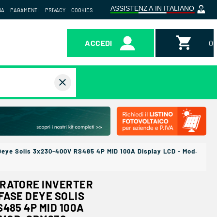
NA
PAGAMENTI
PRIVACY
COOKIES
ACCEDI
0,
close
Deye Solis 3x230-400V RS485 4P MID 100A Display LCD - Mod.
RATORE INVERTER
FASE DEYE SOLIS
485 4P MID 100A