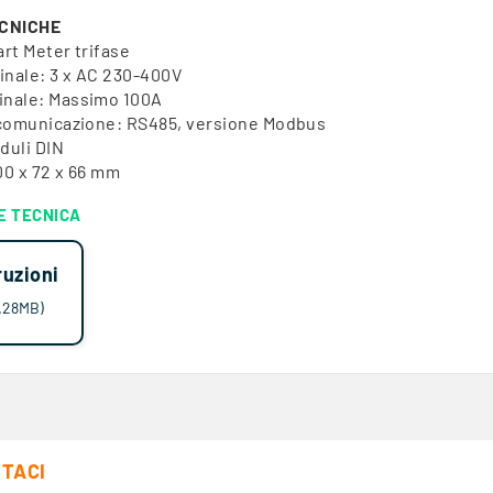
ECNICHE
art Meter trifase
inale: 3 x AC 230-400V
inale: Massimo 100A
i comunicazione: RS485, versione Modbus
duli DIN
00 x 72 x 66 mm
E TECNICA
ruzioni
1.28MB)
TACI