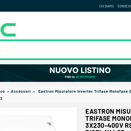
CHI SIAMO
CONSEG
ico
Accessori
Eastron Misuratore Inverter Trifase Monofase 
V2
EASTRON MISU
TRIFASE MONO
3X230-400V RS