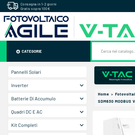
Consegna in 1-2 giorni
Gratis sopra 100€
CATEGORIE
Pannelli Solari

Inverter
Home
Fotovolta

Batterie Di Accumulo
SDM630 MODBUS 

Quadri DC E AC

Kit Completi